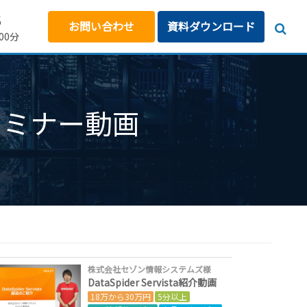
5
お問い合わせ
資料ダウンロード
00分
セミナー動画
株式会社セゾン情報システムズ様
DataSpider Servista紹介動画
18万から30万円
5分以上