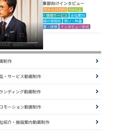
人事部向けインタビュー
18万から30万円
5分以上
IT・情報サービス
会社案内
現場の雰囲気
想い・熱量
教育・研修
インタビュー形式
RVICE
動画制作サービス
画制作
品・サービス動画制作
ランディング動画制作
ロモーション動画制作
社紹介・施設案内動画制作