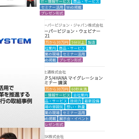
IT・情報サービス
商品・サービス
セミナー活用
Web掲載
プレゼン形式
クーパービジョン・ジャパン株式会社
クーパービジョン・ウェビナー
2021
18万から30万円
5分以上
製造
会社案内
商品・サービス
営業の現場
セミナー活用
Web掲載
プレゼン形式
富士通株式会社
SAP S/4HANA マイグレーション
セミナー 講演
18万から30万円
60秒未満
IT・情報サービス
会社案内
商品・サービス
技術力
最新設備
現場の雰囲気
想い・熱量
営業の現場
セミナー活用
Web掲載
展示会・イベント
プレゼン形式
SCSK株式会社