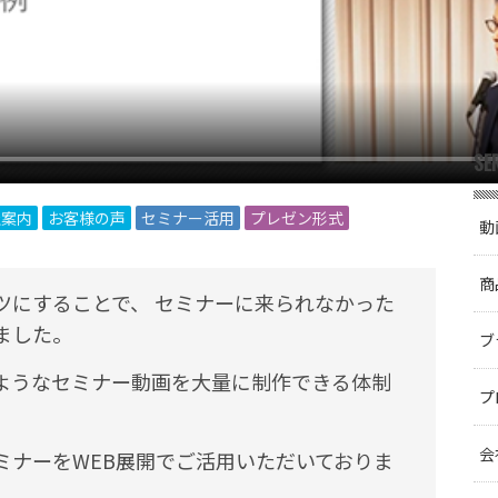
SE
社案内
お客様の声
セミナー活用
プレゼン形式
動
商
ツにすることで、 セミナーに来られなかった
ました。
ブ
ようなセミナー動画を大量に制作できる体制
プ
会
ミナーをWEB展開でご活用いただいておりま