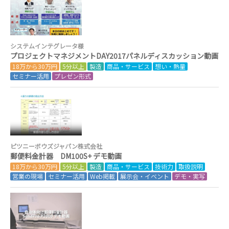
システムインテグレータ様
プロジェクトマネジメントDAY2017パネルディスカッション動画
18万から30万円
5分以上
製造
商品・サービス
想い・熱量
セミナー活用
プレゼン形式
ピツニーボウズジャパン株式会社
郵便料金計器 DM100S+ デモ動画
18万から30万円
5分以上
製造
商品・サービス
技術力
取扱説明
営業の現場
セミナー活用
Web掲載
展示会・イベント
デモ・実写