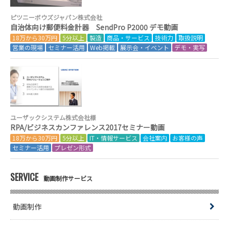
ピツニーボウズジャパン株式会社
自治体向け郵便料金計器 SendPro P2000 デモ動画
18万から30万円
5分以上
製造
商品・サービス
技術力
取扱説明
営業の現場
セミナー活用
Web掲載
展示会・イベント
デモ・実写
ユーザックシステム株式会社様
RPA/ビジネスカンファレンス2017セミナー動画
18万から30万円
5分以上
IT・情報サービス
会社案内
お客様の声
セミナー活用
プレゼン形式
SERVICE
動画制作サービス
動画制作