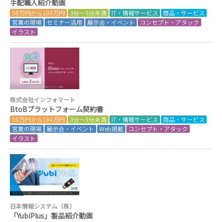
手配職人紹介動画
50万円から100万円
3分～5分未満
IT・情報サービス
商品・サービス
営業の現場
セミナー活用
展示会・イベント
コンセプト・アタック
イラスト
株式会社インフォマート
BtoBプラットフォーム契約書
50万円から100万円
3分～5分未満
IT・情報サービス
商品・サービス
営業の現場
展示会・イベント
Web掲載
コンセプト・アタック
イラスト
日本情報システム（株）
「YubiPlus」製品紹介動画