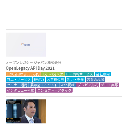
オープンレガシー ジャパン株式会社
OpenLegacy API Day 2021
120万円から350万円
1分～3分未満
IT・情報サービス
会社案内
商品・サービス
技術力
お客様の声
想い・熱量
営業の現場
セミナー活用
展示会・イベント
Web掲載
プレゼン形式
デモ・実写
インタビュー形式
コンセプト・アタック