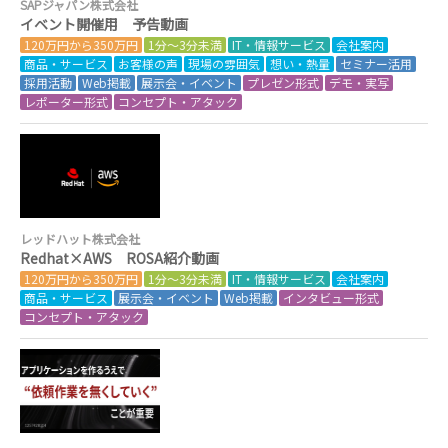
SAPジャパン株式会社
イベント開催用 予告動画
120万円から350万円
1分～3分未満
IT・情報サービス
会社案内
商品・サービス
お客様の声
現場の雰囲気
想い・熱量
セミナー活用
採用活動
Web掲載
展示会・イベント
プレゼン形式
デモ・実写
レポーター形式
コンセプト・アタック
レッドハット株式会社
Redhat×AWS ROSA紹介動画
120万円から350万円
1分～3分未満
IT・情報サービス
会社案内
商品・サービス
展示会・イベント
Web掲載
インタビュー形式
コンセプト・アタック