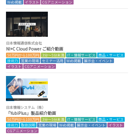
Web掲載
イラスト
CGアニメーション
日本情報通信株式会社
NI+C Cloud Power ご紹介動画
50万円から100万円
3分～5分未満
IT・情報サービス
商品・サービス
技術力
営業の現場
セミナー活用
Web掲載
展示会・イベント
イラスト
CGアニメーション
日本情報システム（株）
「YubiPlus」製品紹介動画
50万円から100万円
3分～5分未満
IT・情報サービス
商品・サービス
技術力
取扱説明
営業の現場
Web掲載
展示会・イベント
イラスト
CGアニメーション