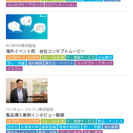
コンセプト・アタック
CGアニメーション
AI CROSS株式会社
海外イベント用 会社コンセプトムービー
50万円から100万円
1分～3分未満
IT・情報サービス
会社案内
想い・熱量
海外展開
展示会・イベント
コンセプト・アタック
イラスト
ベンキュー ジャパン株式会社
製品導入事例インタビュー動画
50万円から100万円
1分～3分未満
IT・情報サービス
商品・サービス
技術力
お客様の声
最新設備
現場の雰囲気
想い・熱量
海外展開
展示会・イベント
教育・研修
プレゼン形式
デモ・実写