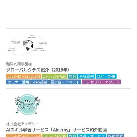
和洋九段学園様
グローバルクラス紹介（2018年）
50万円から100万円
1分～3分未満
教育
会社案内
想い・熱量
セミナー活用
Web掲載
展示会・イベント
コンセプト・アタック
株式会社アイデミー
AIスキル学習サービス「Aidemy」サービス紹介動画
50万円から100万円
1分～3分未満
教育
商品・サービス
Web掲載