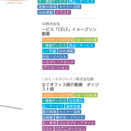
IT・情報サービス
商品・サービス
営業の現場
セミナー活用
Web掲載
イラスト
SCSK株式会社
サービス「CELF」イメージソン
グ動画
120万円から350万円
1分～3分未満
IT・情報サービス
商品・サービス
想い・熱量
Web掲載
展示会・イベント
コンセプト・アタック
CGアニメーション
コニカミノルタジャパン株式会社様
つなぐオフィス紹介動画 ダイジ
ェスト版
120万円から350万円
1分～3分未満
IT・情報サービス
会社案内
商品・サービス
最新設備
営業の現場
セミナー活用
Web掲載
展示会・イベント
デモ・実写
コンセプト・アタック
イラスト
CGアニメーション