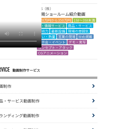
AJS（株）
延岡ショールーム紹介動画
120万円から350万円
1分～3分未満
IT・情報サービス
商品・サービス
技術力
最新設備
現場の雰囲気
想い・熱量
営業の現場
Web掲載
展示会・イベント
デモ・実写
コンセプト・アタック
CGアニメーション
RVICE
動画制作サービス
画制作
品・サービス動画制作
ランディング動画制作