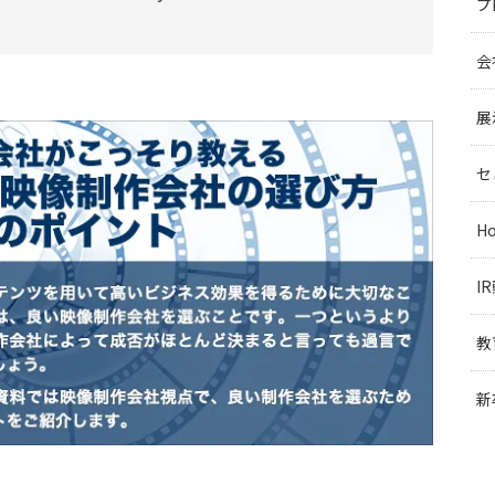
プ
会
展
セ
H
I
教
新