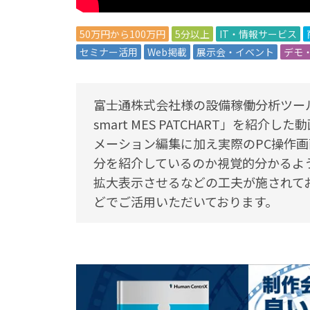
50万円から100万円
5分以上
IT・情報サービス
セミナー活用
Web掲載
展示会・イベント
デモ
富士通株式会社様の設備稼働分析ツール「FUJITSU
smart MES PATCHART」を紹
メーション編集に加え実際のPC操作画
分を紹介しているのか視覚的分かるよ
拡大表示させるなどの工夫が施されておりま
どでご活用いただいております。