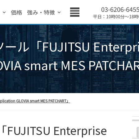
03-6206-645
績
価格
強み・特徴
平日：10時00分～18時
FUJITSU Enterprise 
VIA smart MES PATCH
cation GLOVIA smart MES PATCHART」
ITSU Enterprise