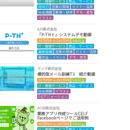
IT・情報サービス
商品・サービス
技術力
営業の現場
セミナー活用
Web掲載
教育・研修
デモ・実写
イラスト
AJS株式会社
「P-TH＋」システムデモ動画
50万円から100万円
5分以上
IT・情報サービス
商品・サービス
最新設備
営業の現場
セミナー活用
展示会・イベント
デモ・実写
ラック株式会社
標的型メール訓練T3 紹介動画
50万円から100万円
5分以上
IT・情報サービス
商品・サービス
Web掲載
イラスト
CGアニメーション
SCSK株式会社
業務アプリ作成ツールCELF
Facebookページでご活用例
50万円から100万円
5分以上
IT・情報サービス
商品・サービス