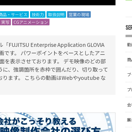
商品・サービス
技術力
取扱説明
営業の現場
・実写
CGアニメーション
SE
 Enterprise Application GLOVIA
動
介した動画です。 パワーポイントをベースとしたアニ
商
面を表示させております。 デモ映像のどの部
うに、強調箇所を赤枠で囲んだり、切り取って
ブ
す。 こちらの動画はWebやyoutube な
プ
会
展