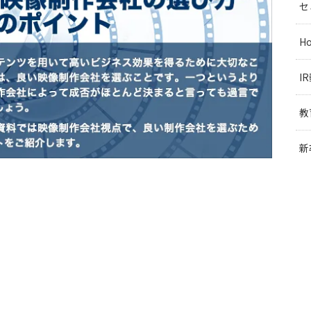
セ
H
I
教
新