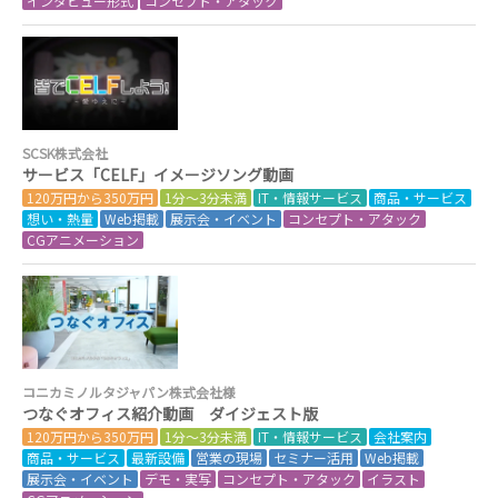
インタビュー形式
コンセプト・アタック
SCSK株式会社
サービス「CELF」イメージソング動画
120万円から350万円
1分～3分未満
IT・情報サービス
商品・サービス
想い・熱量
Web掲載
展示会・イベント
コンセプト・アタック
CGアニメーション
コニカミノルタジャパン株式会社様
つなぐオフィス紹介動画 ダイジェスト版
120万円から350万円
1分～3分未満
IT・情報サービス
会社案内
商品・サービス
最新設備
営業の現場
セミナー活用
Web掲載
展示会・イベント
デモ・実写
コンセプト・アタック
イラスト