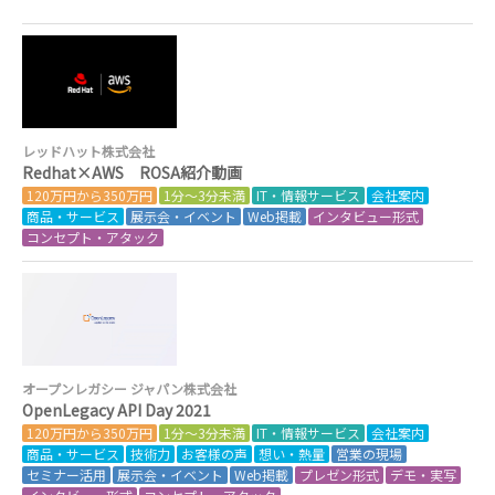
レッドハット株式会社
Redhat×AWS ROSA紹介動画
120万円から350万円
1分～3分未満
IT・情報サービス
会社案内
商品・サービス
展示会・イベント
Web掲載
インタビュー形式
コンセプト・アタック
オープンレガシー ジャパン株式会社
OpenLegacy API Day 2021
120万円から350万円
1分～3分未満
IT・情報サービス
会社案内
商品・サービス
技術力
お客様の声
想い・熱量
営業の現場
セミナー活用
展示会・イベント
Web掲載
プレゼン形式
デモ・実写