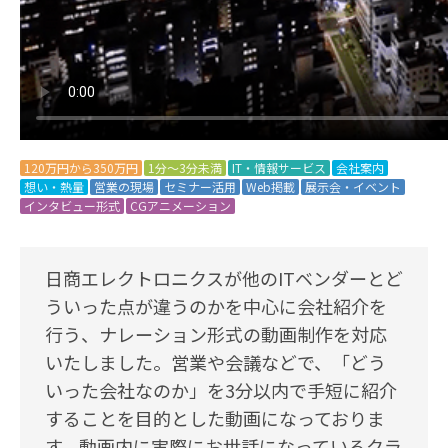
120万円から350万円
1分～3分未満
IT・情報サービス
会社案内
想い・熱量
営業の現場
セミナー活用
Web掲載
展示会・イベント
インタビュー形式
CGアニメーション
日商エレクトロニクスが他のITベンダーとど
ういった点が違うのかを中心に会社紹介を
行う、ナレーション形式の動画制作を対応
いたしました。営業や会議などで、「どう
いった会社なのか」を3分以内で手短に紹介
することを目的とした動画になっておりま
す。動画内に実際にお世話になっているクラ