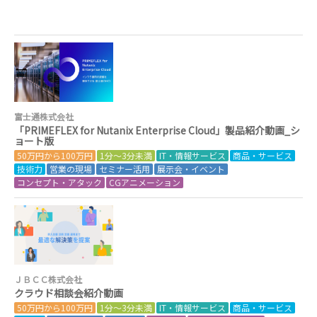
富士通株式会社
「PRIMEFLEX for Nutanix Enterprise Cloud」製品紹介動画_シ
ョート版
50万円から100万円
1分～3分未満
IT・情報サービス
商品・サービス
技術力
営業の現場
セミナー活用
展示会・イベント
コンセプト・アタック
CGアニメーション
ＪＢＣＣ株式会社
クラウド相談会紹介動画
50万円から100万円
1分～3分未満
IT・情報サービス
商品・サービス