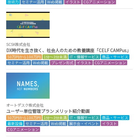
技術力
セミナー活用
Web掲載
イラスト
CGアニメーション
SCSK株式会社
DX時代を生き抜く、社会人のための教養講座「CELF CAMPus」
50万円から100万円
1分～3分未満
IT・情報サービス
商品・サービス
セミナー活用
Web掲載
プレゼン形式
イラスト
CGアニメーション
オートデスク株式会社
ユーザー単位管理プラン メリット紹介動画
50万円から100万円
1分～3分未満
IT・情報サービス
商品・サービス
最新設備
セミナー活用
Web掲載
展示会・イベント
イラスト
CGアニメーション