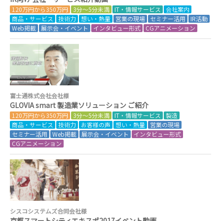
120万円から350万円
3分～5分未満
IT・情報サービス
会社案内
商品・サービス
技術力
想い・熱量
営業の現場
セミナー活用
IR活動
Web掲載
展示会・イベント
インタビュー形式
CGアニメーション
富士通株式会社会社様
GLOVIA smart 製造業ソリューション ご紹介
120万円から350万円
3分～5分未満
IT・情報サービス
製造
商品・サービス
技術力
お客様の声
想い・熱量
営業の現場
セミナー活用
Web掲載
展示会・イベント
インタビュー形式
CGアニメーション
シスコシステムズ合同会社様
京都スマートシティエキスポ2017イベント動画