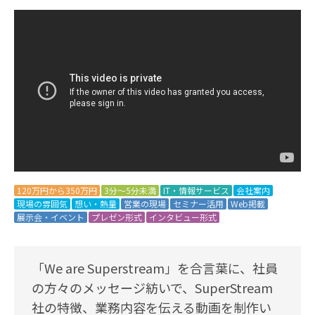
120万円から350万円
3分～5分未満
IT・情報サービス
会社案内
現場の雰囲気
想い・熱量
営業の現場
セミナー活用
Web掲載
展示会・イベント
プレゼン形式
インタビュー形式
「We are Superstream」を合言葉に、社員
の方々のメッセージ紡いで、SuperStream
社の特徴、業務内容を伝える動画を制作い