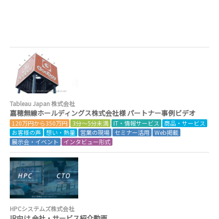
Tableau Japan 株式会社
嘉穂無線ホールディングス株式会社様 パートナー事例ビデオ
120万円から350万円
3分～5分未満
IT・情報サービス
商品・サービス
お客様の声
想い・熱量
営業の現場
セミナー活用
Web掲載
展示会・イベント
インタビュー形式
HPCシステムズ株式会社
IR向け 会社・サービス紹介動画