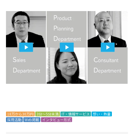
詳細はこちら
18万から30万円
3分～5分未満
IT・情報サービス
想い・熱量
採用活動
Web掲載
インタビュー形式