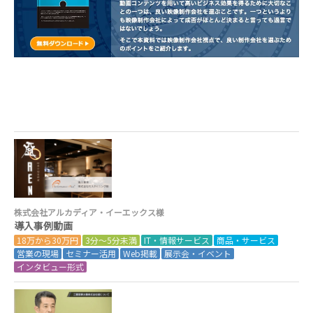
株式会社アルカディア・イーエックス様
導入事例動画
18万から30万円
3分～5分未満
IT・情報サービス
商品・サービス
営業の現場
セミナー活用
Web掲載
展示会・イベント
インタビュー形式