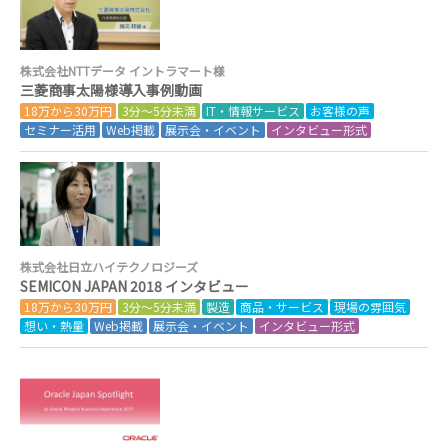
株式会社NTTデータ イントラマート様
三菱商事太陽様導入事例動画
18万から30万円
3分～5分未満
IT・情報サービス
お客様の声
セミナー活用
Web掲載
展示会・イベント
インタビュー形式
株式会社日立ハイテクノロジーズ
SEMICON JAPAN 2018 インタビュー
18万から30万円
3分～5分未満
製造
商品・サービス
現場の雰囲気
想い・熱量
Web掲載
展示会・イベント
インタビュー形式