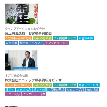
ウイングアーク１ｓｔ株式会社
菊正宗酒造様 お客様事例動画
50万円から100万円
3分～5分未満
IT・情報サービス
お客様の声
Web掲載
展示会・イベント
インタビュー形式
オプロ株式会社様
株式会社エコテック様事例紹介ビデオ
50万円から100万円
3分～5分未満
IT・情報サービス
商品・サービス
技術力
お客様の声
想い・熱量
営業の現場
セミナー活用
Web掲載
デモ・実写
インタビュー形式