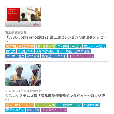
富士通株式会社
「JSUG Conference2019」富士通セッションの講演者メッセー
ジ
50万円から100万円
3分～5分未満
IT・情報サービス
商品・サービス
技術力
お客様の声
現場の雰囲気
想い・熱量
営業の現場
セミナー活用
Web掲載
展示会・イベント
インタビュー形式
シスコシステムズ合同会社
シスコシステムズ様「鹿島建設様事例インタビュー～ロング版
～」
50万円から100万円
3分～5分未満
IT・情報サービス
お客様の声
現場の雰囲気
Web掲載
インタビュー形式