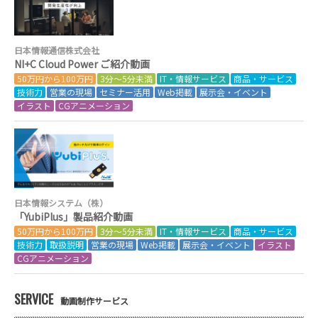
日本情報通信株式会社
NI+C Cloud Power ご紹介動画
50万円から100万円
3分～5分未満
IT・情報サービス
商品・サービス
技術力
営業の現場
セミナー活用
Web掲載
展示会・イベント
イラスト
CGアニメーション
日本情報システム（株）
「YubiPlus」製品紹介動画
50万円から100万円
3分～5分未満
IT・情報サービス
商品・サービス
技術力
取扱説明
営業の現場
Web掲載
展示会・イベント
イラスト
CGアニメーション
SERVICE
動画制作サービス