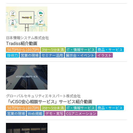
日本情報システム株式会社
Tradiss紹介動画
50万円から100万円
3分～5分未満
IT・情報サービス
商品・サービス
技術力
営業の現場
セミナー活用
展示会・イベント
イラスト
グローバルセキュリティエキスパート株式会社
「vCISO安心相談サービス」サービス紹介動画
50万円から100万円
3分～5分未満
IT・情報サービス
商品・サービス
営業の現場
Web掲載
デモ・実写
CGアニメーション