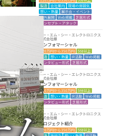
製造
会社案内
現場の雰囲気
想い・熱量
展示会・イベント
海外展開
Web掲載
芝居形式
コンセプト・アタック
ユー・エム・シー・エレクトロニクス
株式会社様
インフォマーシャル
120万円から350万円
5分以上
製造
想い・熱量
IR活動
Web掲載
インタビュー形式
芝居形式
ユー・エム・シー・エレクトロニクス
株式会社様
インフォマーシャル
120万円から350万円
5分以上
製造
想い・熱量
IR活動
Web掲載
インタビュー形式
芝居形式
ユー・エム・シー・エレクトロニクス
株式会社様
プロジェクト紹介
120万円から350万円
5分以上
製造
技術力
想い・熱量
IR活動