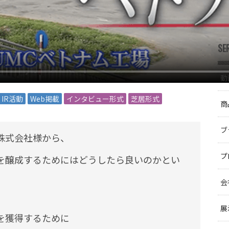
SE
動
IR活動
Web掲載
インタビュー形式
芝居形式
商
ブ
株式会社様から、
プ
を醸成するためにはどうしたら良いのかとい
会
。
展
を獲得するために