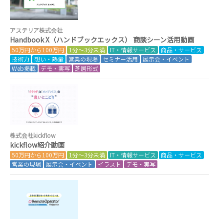
アステリア株式会社
Handbook X（ハンドブックエックス） 商談シーン活用動画
50万円から100万円
1分～3分未満
IT・情報サービス
商品・サービス
技術力
想い・熱量
営業の現場
セミナー活用
展示会・イベント
Web掲載
デモ・実写
芝居形式
株式会社kickflow
kickflow紹介動画
50万円から100万円
1分～3分未満
IT・情報サービス
商品・サービス
営業の現場
展示会・イベント
イラスト
デモ・実写