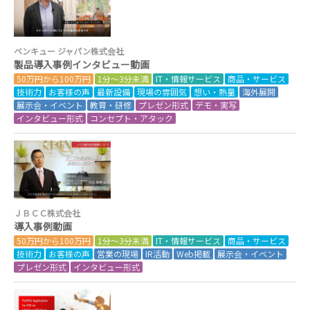
ベンキュー ジャパン株式会社
製品導入事例インタビュー動画
50万円から100万円
1分～3分未満
IT・情報サービス
商品・サービス
技術力
お客様の声
最新設備
現場の雰囲気
想い・熱量
海外展開
展示会・イベント
教育・研修
プレゼン形式
デモ・実写
インタビュー形式
コンセプト・アタック
ＪＢＣＣ株式会社
導入事例動画
50万円から100万円
1分～3分未満
IT・情報サービス
商品・サービス
技術力
お客様の声
営業の現場
IR活動
Web掲載
展示会・イベント
プレゼン形式
インタビュー形式