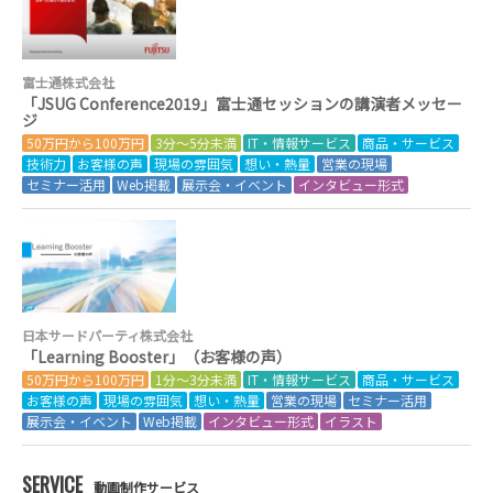
富士通株式会社
「JSUG Conference2019」富士通セッションの講演者メッセー
ジ
50万円から100万円
3分～5分未満
IT・情報サービス
商品・サービス
技術力
お客様の声
現場の雰囲気
想い・熱量
営業の現場
セミナー活用
Web掲載
展示会・イベント
インタビュー形式
日本サードパーティ株式会社
「Learning Booster」（お客様の声）
50万円から100万円
1分～3分未満
IT・情報サービス
商品・サービス
お客様の声
現場の雰囲気
想い・熱量
営業の現場
セミナー活用
展示会・イベント
Web掲載
インタビュー形式
イラスト
SERVICE
動画制作サービス