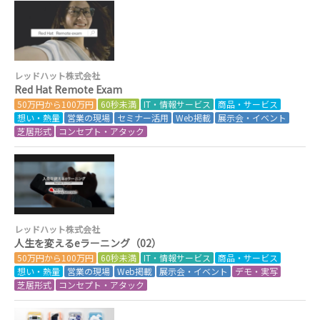
レッドハット株式会社
Red Hat Remote Exam
50万円から100万円
60秒未満
IT・情報サービス
商品・サービス
想い・熱量
営業の現場
セミナー活用
Web掲載
展示会・イベント
芝居形式
コンセプト・アタック
レッドハット株式会社
人生を変えるeラーニング（02）
50万円から100万円
60秒未満
IT・情報サービス
商品・サービス
想い・熱量
営業の現場
Web掲載
展示会・イベント
デモ・実写
芝居形式
コンセプト・アタック