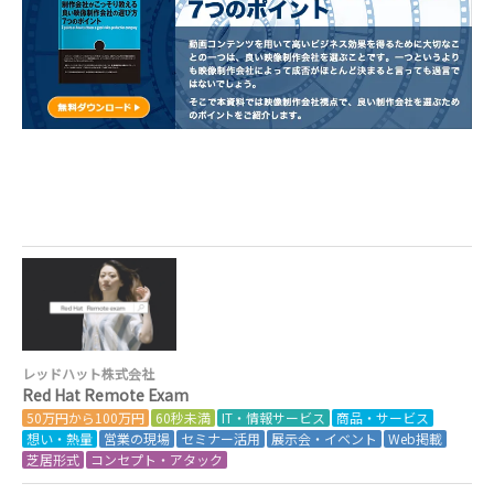
レッドハット株式会社
Red Hat Remote Exam
50万円から100万円
60秒未満
IT・情報サービス
商品・サービス
想い・熱量
営業の現場
セミナー活用
展示会・イベント
Web掲載
芝居形式
コンセプト・アタック