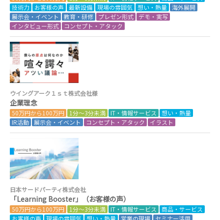
技術力
お客様の声
最新設備
現場の雰囲気
想い・熱量
海外展開
展示会・イベント
教育・研修
プレゼン形式
デモ・実写
インタビュー形式
コンセプト・アタック
ウイングアーク１ｓｔ株式会社様
企業理念
50万円から100万円
1分～3分未満
IT・情報サービス
想い・熱量
IR活動
展示会・イベント
コンセプト・アタック
イラスト
日本サードパーティ株式会社
「Learning Booster」（お客様の声）
50万円から100万円
1分～3分未満
IT・情報サービス
商品・サービス
お客様の声
現場の雰囲気
想い・熱量
営業の現場
セミナー活用