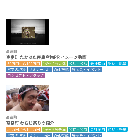
高畠町
高畠町 たかはた産農産物PR イメージ動画
50万円から100万円
1分～3分未満
公共・公益
会社案内
想い・熱量
営業の現場
セミナー活用
Web掲載
展示会・イベント
コンセプト・アタック
高畠町
高畠町 わらじ祭りの紹介
50万円から100万円
1分～3分未満
公共・公益
会社案内
想い・熱量
営業の現場
セミナー活用
Web掲載
展示会・イベント