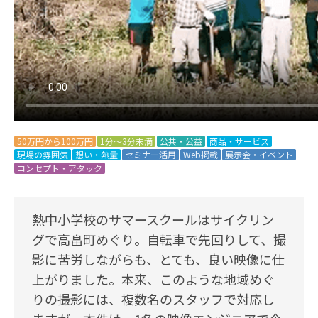
50万円から100万円
1分～3分未満
公共・公益
商品・サービス
現場の雰囲気
想い・熱量
セミナー活用
Web掲載
展示会・イベント
コンセプト・アタック
熱中小学校のサマースクールはサイクリン
グで高畠町めぐり。自転車で先回りして、撮
影に苦労しながらも、とても、良い映像に仕
上がりました。本来、このような地域めぐ
りの撮影には、複数名のスタッフで対応し