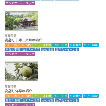
コンセプト・アタック
高畠町様
高畠町 日本三文殊の紹介
50万円から100万円
1分～3分未満
公共・公益
会社案内
想い・熱量
営業の現場
セミナー活用
Web掲載
展示会・イベント
コンセプト・アタック
高畠町様
高畠町 洋梨の紹介
50万円から100万円
1分～3分未満
公共・公益
会社案内
想い・熱量
営業の現場
セミナー活用
Web掲載
展示会・イベント
コンセプト・アタック