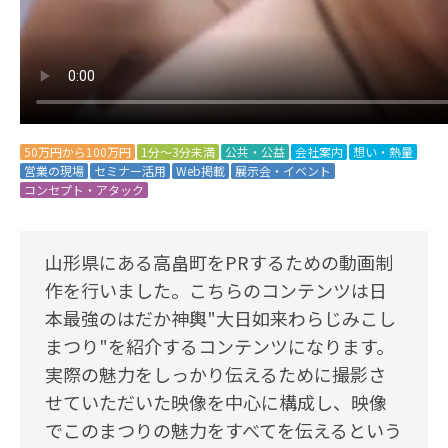
50万円から100万円
1分～3分未満
公共・公益
会社案内
想い・熱量
営業の現場
セミナー活用
Web掲載
展示会・イベント
コンセプト・アタック
山形県にある高畠町をPRするための動画制
作を行いました。こちらのコンテンツは日
本最強のはだか神輿"大日如来わらじみこし
まつり"を紹介するコンテンツになります。
実際の魅力をしっかり伝えるために撮影さ
せていただいた映像を中心に構成し、映像
でこのまつりの魅力をすべてを伝えるという