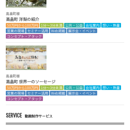
高畠町様
高畠町 洋梨の紹介
50万円から100万円
1分～3分未満
公共・公益
会社案内
想い・熱量
営業の現場
セミナー活用
Web掲載
展示会・イベント
コンセプト・アタック
高畠町様
高畠町 世界一のソーセージ
50万円から100万円
1分～3分未満
公共・公益
会社案内
想い・熱量
営業の現場
セミナー活用
Web掲載
展示会・イベント
コンセプト・アタック
SERVICE
動画制作サービス