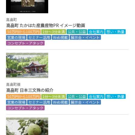
高畠町
高畠町 たかはた産農産物PR イメージ動画
50万円から100万円
1分～3分未満
公共・公益
会社案内
想い・熱量
営業の現場
セミナー活用
Web掲載
展示会・イベント
コンセプト・アタック
高畠町様
高畠町 日本三文殊の紹介
50万円から100万円
1分～3分未満
公共・公益
会社案内
想い・熱量
営業の現場
セミナー活用
Web掲載
展示会・イベント
コンセプト・アタック