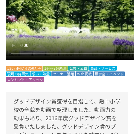
120万円から350万円
1分～3分未満
公共・公益
商品・サービス
現場の雰囲気
想い・熱量
セミナー活用
Web掲載
展示会・イベント
コンセプト・アタック
グッドデザイン賞獲得を目指して、熱中小学
校の全貌を動画で整理しました。動画力の
効果もあり、2016年度グッドデザイン賞を
受賞いたしました。グッドデザイン賞のプ