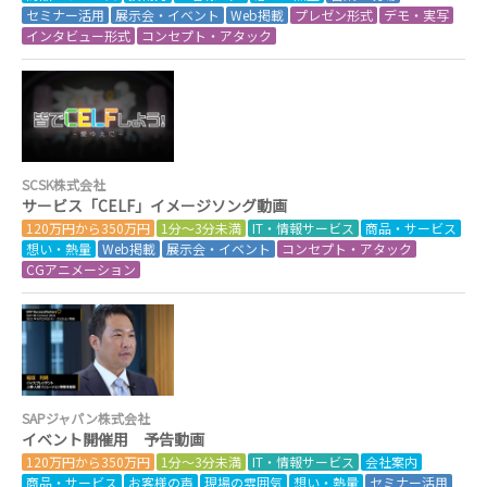
セミナー活用
展示会・イベント
Web掲載
プレゼン形式
デモ・実写
インタビュー形式
コンセプト・アタック
SCSK株式会社
サービス「CELF」イメージソング動画
120万円から350万円
1分～3分未満
IT・情報サービス
商品・サービス
想い・熱量
Web掲載
展示会・イベント
コンセプト・アタック
CGアニメーション
SAPジャパン株式会社
イベント開催用 予告動画
120万円から350万円
1分～3分未満
IT・情報サービス
会社案内
商品・サービス
お客様の声
現場の雰囲気
想い・熱量
セミナー活用