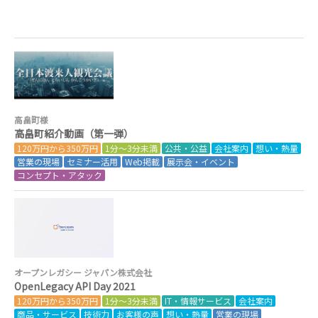
高畠町様
高畠町紹介動画（第一弾）
120万円から350万円
1分～3分未満
公共・公益
会社案内
想い・熱量
営業の現場
セミナー活用
Web掲載
展示会・イベント
コンセプト・アタック
オープンレガシー ジャパン株式会社
OpenLegacy API Day 2021
120万円から350万円
1分～3分未満
IT・情報サービス
会社案内
商品・サービス
技術力
お客様の声
想い・熱量
営業の現場