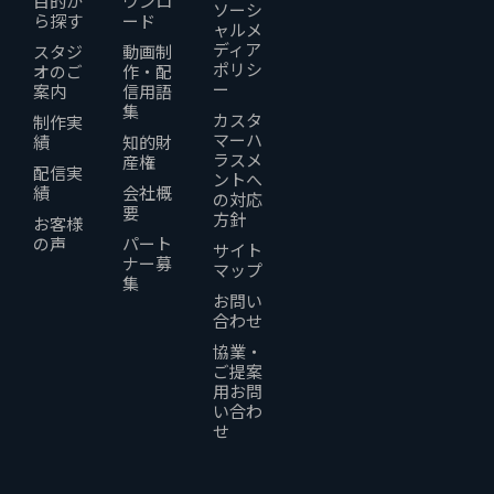
目的か
ウンロ
ソーシ
ら探す
ード
ャルメ
ディア
スタジ
動画制
ポリシ
オのご
作・配
ー
案内
信用語
集
カスタ
制作実
マーハ
績
知的財
ラスメ
産権
配信実
ントへ
績
会社概
の対応
要
方針
お客様
の声
パート
サイト
ナー募
マップ
集
お問い
合わせ
協業・
ご提案
用お問
い合わ
せ