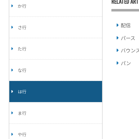
RELATED ART
か行
配信
さ行
パース
た行
バウン
パン
な行
は行
ま行
や行