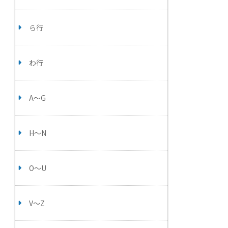
ら行
わ行
A～G
H～N
O～U
V～Z