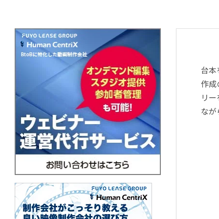
台本
作成
リー
なが