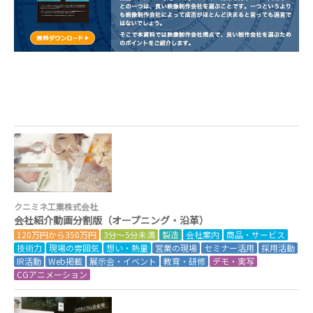
クニミネ工業株式会社
会社紹介動画分割版（オープニング・沿革）
120万円から350万円
3分～5分未満
製造
会社案内
商品・サービス
技術力
現場の雰囲気
想い・熱量
営業の現場
セミナー活用
採用活動
IR活動
Web掲載
展示会・イベント
教育・研修
デモ・実写
CGアニメーション