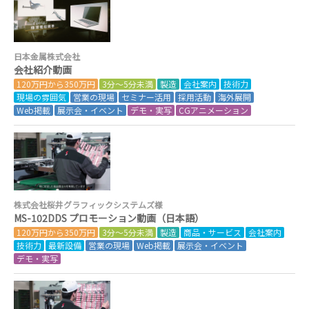
日本金属株式会社
会社紹介動画
120万円から350万円
3分～5分未満
製造
会社案内
技術力
現場の雰囲気
営業の現場
セミナー活用
採用活動
海外展開
Web掲載
展示会・イベント
デモ・実写
CGアニメーション
株式会社桜井グラフィックシステムズ様
MS-102DDS プロモーション動画（日本語）
120万円から350万円
3分～5分未満
製造
商品・サービス
会社案内
技術力
最新設備
営業の現場
Web掲載
展示会・イベント
デモ・実写