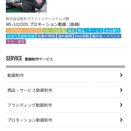
株式会社桜井グラフィックシステムズ様
MS-102DDS プロモーション動画（英語）
120万円から350万円
3分～5分未満
製造
商品・サービス
会社案内
技術力
最新設備
営業の現場
海外展開
Web掲載
展示会・イベント
デモ・実写
SERVICE
動画制作サービス
動画制作
商品・サービス動画制作
ブランディング動画制作
プロモーション動画制作