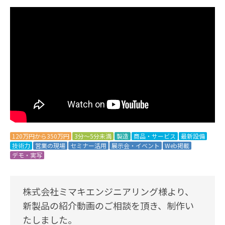
120万円から350万円
3分～5分未満
製造
商品・サービス
最新設備
技術力
営業の現場
セミナー活用
展示会・イベント
Web掲載
デモ・実写
株式会社ミマキエンジニアリング様より、
新製品の紹介動画のご相談を頂き、制作い
たしました。