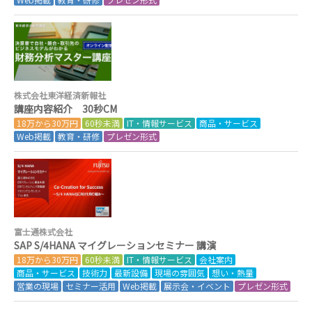
株式会社東洋経済新報社
講座内容紹介 30秒CM
18万から30万円
60秒未満
IT・情報サービス
商品・サービス
Web掲載
教育・研修
プレゼン形式
富士通株式会社
SAP S/4HANA マイグレーションセミナー 講演
18万から30万円
60秒未満
IT・情報サービス
会社案内
商品・サービス
技術力
最新設備
現場の雰囲気
想い・熱量
営業の現場
セミナー活用
Web掲載
展示会・イベント
プレゼン形式