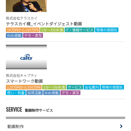
株式会社テラスカイ
テラスカイ様_イベントダイジェスト動画
50万円から100万円
1分～3分未満
IT・情報サービス
現場の雰囲気
Web掲載
デモ・実写
株式会社キャプティ
スマートワーク動画
120万円から350万円
1分～3分未満
サービス
会社案内
現場の雰囲気
想い・熱量
採用活動
Web掲載
デモ・実写
SERVICE
動画制作サービス
動画制作