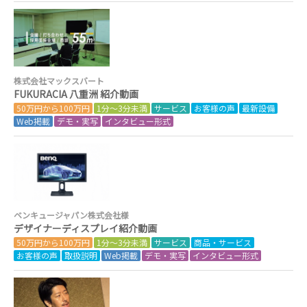
株式会社マックスバート
FUKURACIA 八重洲 紹介動画
50万円から100万円
1分～3分未満
サービス
お客様の声
最新設備
Web掲載
デモ・実写
インタビュー形式
ベンキュージャパン株式会社様
デザイナーディスプレイ紹介動画
50万円から100万円
1分～3分未満
サービス
商品・サービス
お客様の声
取扱説明
Web掲載
デモ・実写
インタビュー形式