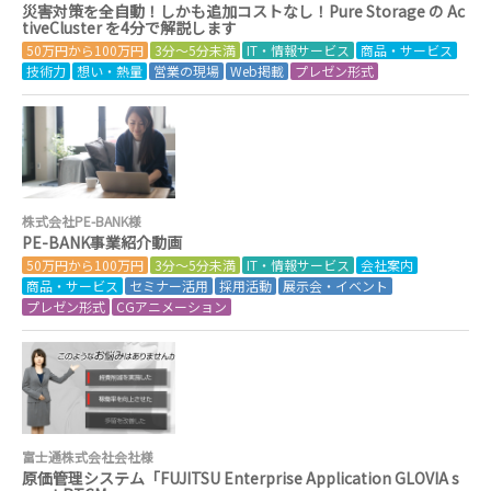
災害対策を全自動！しかも追加コストなし！Pure Storage の Ac
tiveCluster を4分で解説します
50万円から100万円
3分～5分未満
IT・情報サービス
商品・サービス
技術力
想い・熱量
営業の現場
Web掲載
プレゼン形式
株式会社PE-BANK様
PE-BANK事業紹介動画
50万円から100万円
3分～5分未満
IT・情報サービス
会社案内
商品・サービス
セミナー活用
採用活動
展示会・イベント
プレゼン形式
CGアニメーション
富士通株式会社会社様
原価管理システム「FUJITSU Enterprise Application GLOVIA s