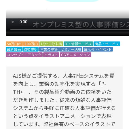
50万円から100万円
1分～3分未満
IT・情報サービス
商品・サービス
最新設備
取扱説明
営業の現場
セミナー活用
展示会・イベント
コンセプト・アタック
イラスト
CGアニメーション
AJS様がご提供する、人事評価システムを質
を向上し、業務の効率化を実現する「P-
TH+」、その製品紹介動画のご依頼をいた
だき制作しました。従来の煩雑な人事評価
システムから手軽に正確な人事評価が行える
という点をイラストアニメーションで表現
しています。弊社保有のベースのイラストで