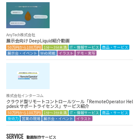
AnyTech株式会社
展示会向け DeepLiquid紹介動画
50万円から100万円
1分～3分未満
IT・情報サービス
商品・サービス
展示会・イベント
Web掲載
イラスト
デモ・実写
株式会社インターコム
クラウド型リモートコントロールツール「RemoteOperator Hel
pdesk サポートライセンス」サービス紹介
50万円から100万円
1分～3分未満
IT・情報サービス
商品・サービス
技術力
営業の現場
展示会・イベント
イラスト
SERVICE
動画制作サービス