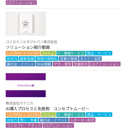
CGアニメーション
コニカミノルタジャパン株式会社
ソリューション紹介動画
120万円から350万円
5分以上
IT・情報サービス
商品・サービス
技術力
最新設備
現場の雰囲気
営業の現場
セミナー活用
展示会・イベント
Web掲載
デモ・実写
芝居形式
CGアニメーション
株式会社マクニカ
AI導入プロセスと失敗例 コンセプトムービー
120万円から350万円
5分以上
IT・情報サービス
商品・サービス
技術力
想い・熱量
展示会・イベント
レポーター形式
コンセプト・アタック
CGアニメーション