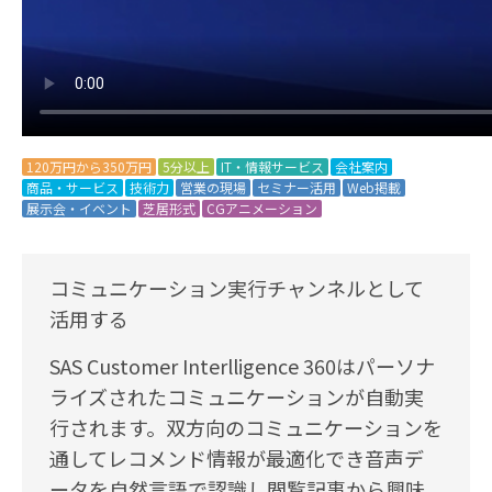
120万円から350万円
5分以上
IT・情報サービス
会社案内
商品・サービス
技術力
営業の現場
セミナー活用
Web掲載
展示会・イベント
芝居形式
CGアニメーション
コミュニケーション実行チャンネルとして
活用する
SAS Customer Interlligence 360はパーソナ
ライズされたコミュニケーションが自動実
行されます。双方向のコミュニケーションを
通してレコメンド情報が最適化でき音声デ
ータを自然言語で認識し閲覧記事から興味