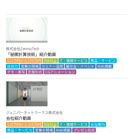
株式会社ZenmuTech
「秘匿計算技術」紹介動画
120万円から350万円
5分以上
IT・情報サービス
商品・サービス
技術力
営業の現場
セミナー活用
展示会・イベント
Web掲載
デモ・実写
芝居形式
CGアニメーション
ジュニパーネットワークス株式会社
会社紹介動画
120万円から350万円
5分以上
IT・情報サービス
会社案内
商品・サービス
営業の現場
Web掲載
プレゼン形式