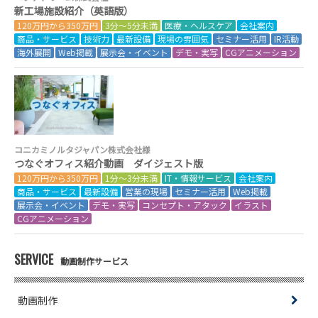
新工場施設紹介（英語版）
120万円から350万円
3分～5分未満
医療・ヘルスケア
会社案内
商品・サービス
技術力
最新設備
現場の雰囲気
セミナー活用
IR活動
海外展開
Web掲載
展示会・イベント
デモ・実写
CGアニメーション
コニカミノルタジャパン株式会社様
つなぐオフィス紹介動画 ダイジェスト版
120万円から350万円
1分～3分未満
IT・情報サービス
会社案内
商品・サービス
最新設備
営業の現場
セミナー活用
Web掲載
展示会・イベント
デモ・実写
コンセプト・アタック
イラスト
CGアニメーション
SERVICE
動画制作サービス
動画制作