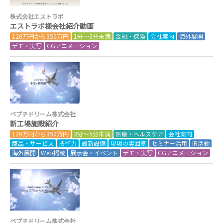
株式会社エストラボ
エストラボ様会社紹介動画
120万円から350万円
1分～3分未満
金融・保険
会社案内
海外展開
デモ・実写
CGアニメーション
ペプチドリーム株式会社
新工場施設紹介
120万円から350万円
3分～5分未満
医療・ヘルスケア
会社案内
商品・サービス
技術力
最新設備
現場の雰囲気
セミナー活用
IR活動
海外展開
Web掲載
展示会・イベント
デモ・実写
CGアニメーション
ペプチドリーム株式会社