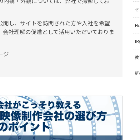
の内観・外観については、弊社で撮影してお
セ
公開し、サイトを訪問された方や入社を希望
H
、会社理解の促進として活用いただいておりま
I
ージ
教
新