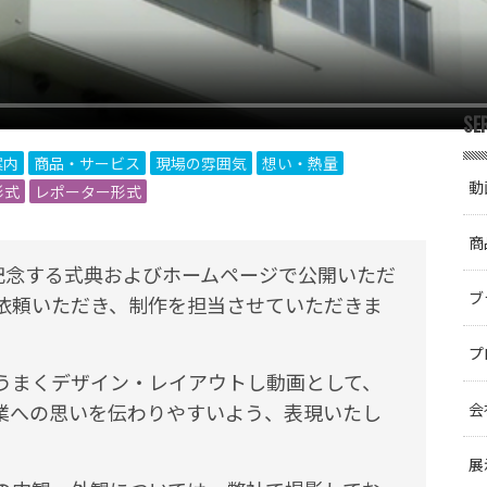
SE
案内
商品・サービス
現場の雰囲気
想い・熱量
動
形式
レポーター形式
商
記念する式典およびホームページで公開いただ
ブ
依頼いただき、制作を担当させていただきま
プ
うまくデザイン・レイアウトし動画として、
業への思いを伝わりやすいよう、表現いたし
会
展