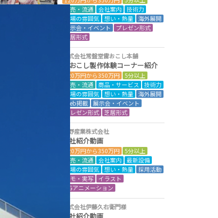
小売・流通
会社案内
技術力
現場の雰囲気
想い・熱量
海外展開
展示会・イベント
プレゼン形式
芝居形式
株式会社常盤堂雷おこし本舗
雷おこし製作体験コーナー紹介
120万円から350万円
5分以上
小売・流通
商品・サービス
技術力
現場の雰囲気
想い・熱量
海外展開
Web掲載
展示会・イベント
プレゼン形式
芝居形式
水野産業株式会社
会社紹介動画
120万円から350万円
5分以上
小売・流通
会社案内
最新設備
現場の雰囲気
想い・熱量
採用活動
デモ・実写
イラスト
CGアニメーション
株式会社伊藤久右衛門様
会社紹介動画