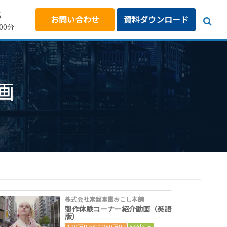
5
お問い合わせ
資料ダウンロード
00分
画
株式会社常盤堂雷おこし本舗
製作体験コーナー紹介動画（英語
版）
120万円から350万円
5分以上