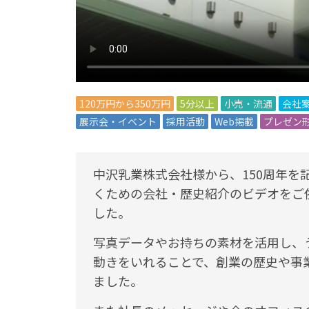
120万円から350万円
5分以上
小売・流通
会社
展示会・イベント
採用活動
Web掲載
プレゼン
中沢乳業株式会社様から、150周年を
くための会社・歴史紹介のビデオをご
した。
写真データやお持ちの素材を活用し、
動きをいれることで、創業の歴史や事
ました。