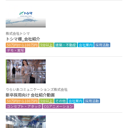
株式会社トシマ
トシマ様_会社紹介
50万円から100万円
5分以上
建築・不動産
会社案内
採用活動
デモ・実写
りらいあコミュニケーションズ株式会社
新卒採用向け 会社紹介動画
50万円から100万円
5分以上
その他
会社案内
採用活動
コンセプト・アタック
CGアニメーション