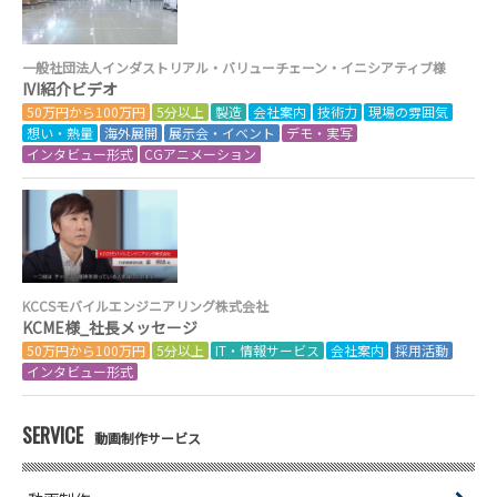
一般社団法人インダストリアル・バリューチェーン・イニシアティブ様
IVI紹介ビデオ
50万円から100万円
5分以上
製造
会社案内
技術力
現場の雰囲気
想い・熱量
海外展開
展示会・イベント
デモ・実写
インタビュー形式
CGアニメーション
KCCSモバイルエンジニアリング株式会社
KCME様_社長メッセージ
50万円から100万円
5分以上
IT・情報サービス
会社案内
採用活動
インタビュー形式
SERVICE
動画制作サービス