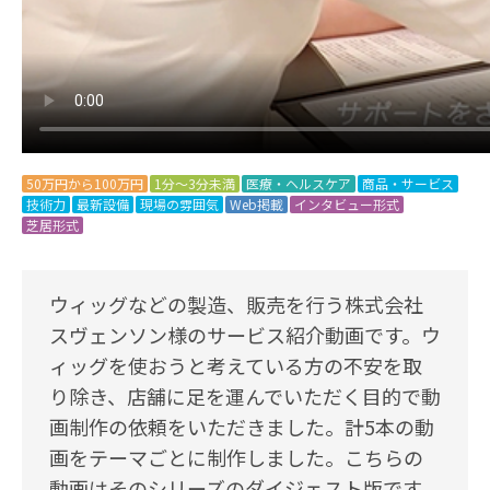
50万円から100万円
1分～3分未満
医療・ヘルスケア
商品・サービス
技術力
最新設備
現場の雰囲気
Web掲載
インタビュー形式
芝居形式
ウィッグなどの製造、販売を行う株式会社
スヴェンソン様のサービス紹介動画です。ウ
ィッグを使おうと考えている方の不安を取
り除き、店舗に足を運んでいただく目的で動
画制作の依頼をいただきました。計5本の動
画をテーマごとに制作しました。こちらの
動画はそのシリーズのダイジェスト版です。