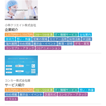
小林クリエイト株式会社
企業紹介
120万円から350万円
3分～5分未満
IT・情報サービス
会社案内
技術力
想い・熱量
営業の現場
セミナー活用
採用活動
IR活動
海外展開
Web掲載
展示会・イベント
教育・研修
デモ・実写
コンセプト・アタック
CGアニメーション
コンカー株式会社様
サービス紹介
120万円から350万円
3分～5分未満
IT・情報サービス
想い・熱量
Web掲載
展示会・イベント
芝居形式
コンセプト・アタック
イラスト