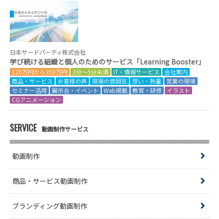
日本サードパーティ株式会社
学び続ける組織と個人のためのサービス「Learning Booster」
120万円から350万円
3分～5分未満
IT・情報サービス
会社案内
商品・サービス
お客様の声
現場の雰囲気
想い・熱量
営業の現場
セミナー活用
展示会・イベント
Web掲載
教育・研修
イラスト
CGアニメーション
SERVICE
動画制作サービス
動画制作
商品・サービス動画制作
ブランディング動画制作