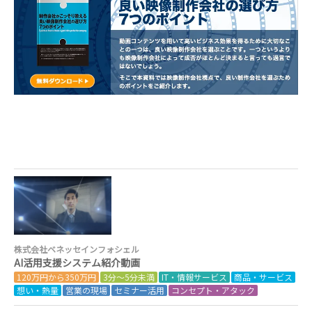
株式会社ベネッセインフォシェル
AI活用支援システム紹介動画
120万円から350万円
3分～5分未満
IT・情報サービス
商品・サービス
想い・熱量
営業の現場
セミナー活用
コンセプト・アタック