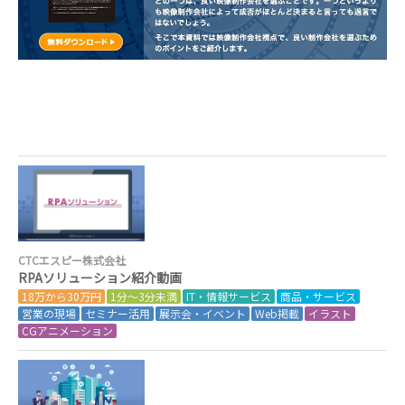
CTCエスピー株式会社
RPAソリューション紹介動画
18万から30万円
1分～3分未満
IT・情報サービス
商品・サービス
営業の現場
セミナー活用
展示会・イベント
Web掲載
イラスト
CGアニメーション