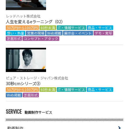
レッドハット株式会社
人生を変えるeラーニング（02）
50万円から100万円
60秒未満
IT・情報サービス
商品・サービス
想い・熱量
営業の現場
Web掲載
展示会・イベント
デモ・実写
芝居形式
コンセプト・アタック
ピュア・ストレージ・ジャパン株式会社
30秒cmシリーズ③
50万円から100万円
60秒未満
IT・情報サービス
商品・サービス
Web掲載
芝居形式
SERVICE
動画制作サービス
動画制作