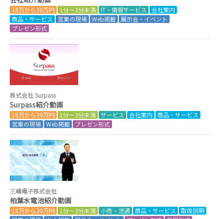
18万から30万円
1分～3分未満
IT・情報サービス
会社案内
商品・サービス
営業の現場
Web掲載
展示会・イベント
プレゼン形式
株式会社 Surpass
Surpass紹介動画
18万から30万円
1分～3分未満
サービス
会社案内
商品・サービス
営業の現場
Web掲載
プレゼン形式
三嶋電子株式会社
柏葉水電池紹介動画
18万から30万円
1分～3分未満
小売・流通
商品・サービス
取扱説明