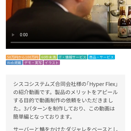
50万円から100万円
60秒未満
IT・情報サービス
商品・サービス
Web掲載
デモ・実写
イラスト
シスコシステムズ合同会社様の｢Hyper Flex｣
の紹介動画です。製品のメリットをアピール
する目的で動画制作の依頼をいただきまし
た。3パターンを制作しており、この動画は
簡単編となっております。
サーバーと鯖をかけたダジャレをベースとし