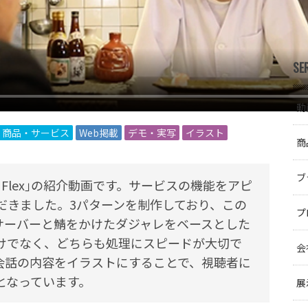
SE
動
商品・サービス
Web掲載
デモ・実写
イラスト
商
ブ
 Flex｣の紹介動画です。サービスの機能をアピ
だきました。3パターンを制作しており、この
プ
サーバーと鯖をかけたダジャレをベースとした
けでなく、どちらも処理にスピードが大切で
会
会話の内容をイラストにすることで、視聴者に
となっています。
展