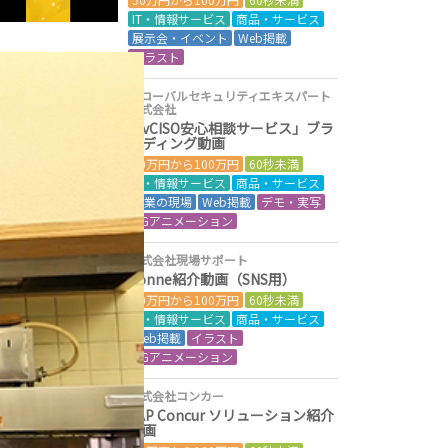
IT・情報サービス
商品・サービス
展示会・イベント
Web掲載
イラスト
グローバルセキュリティエキスパート
株式会社
「vCISO安心相談サービス」ブラ
ンディング動画
50万円から100万円
60秒未満
IT・情報サービス
商品・サービス
営業の現場
Web掲載
デモ・実写
CGアニメーション
株式会社現場サポート
Conne紹介動画（SNS用）
50万円から100万円
60秒未満
IT・情報サービス
商品・サービス
Web掲載
イラスト
CGアニメーション
株式会社コンカー
SAP Concur ソリューション紹介
動画