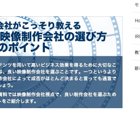
セ
H
I
教
新