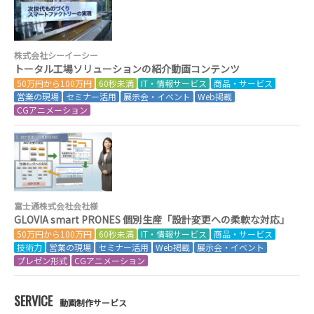
株式会社シーイーシー
トータル工場ソリューションの紹介動画コンテンツ
50万円から100万円
60秒未満
IT・情報サービス
商品・サービス
営業の現場
セミナー活用
展示会・イベント
Web掲載
CGアニメーション
富士通株式会社会社様
GLOVIA smart PRONES 個別生産「設計変更への柔軟な対応」
50万円から100万円
60秒未満
IT・情報サービス
商品・サービス
技術力
営業の現場
セミナー活用
Web掲載
展示会・イベント
プレゼン形式
CGアニメーション
SERVICE
動画制作サービス