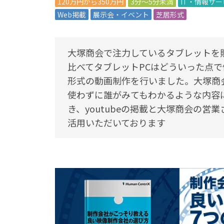
120万円から350万円
3分～5分未満
IT・情報サ
Web掲載
展示会・イベント
芝居形式
大塚商会で注力しているタブレットを
比べてタブレットPCはどういった点
形式の動画制作を行いました。大塚商
使わずに誰がみてもわかるような内容
き、youtubeの掲載と大塚商会の
活用いただいております