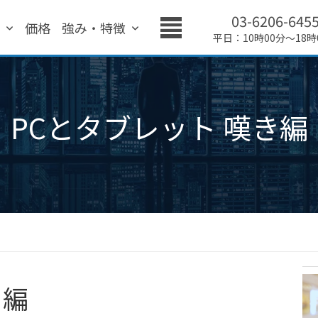
03-6206-645
績
価格
強み・特徴
平日：10時00分～18時
PCとタブレット 嘆き編
き編