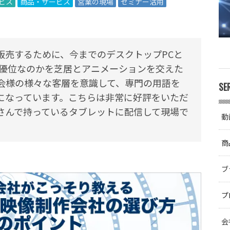
ービス
商品・サービス
営業の現場
セミナー活用
販売するために、今までのデスクトップPCと
で優位なのかを芝居とアニメーションを交えた
会様の様々な客層を意識して、専門の用語を
SE
になっています。こちらは非常に好評をいただ
営業さんで持っているタブレットに配信して現場で
動
商
ブ
プ
会