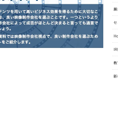
展
セ
H
I
教
新