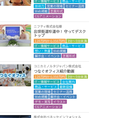
IT・情報サービス
商品・サービス
技術力
営業の現場
セミナー活用
Web掲載
芝居形式
CGアニメーション
ニフティ株式会社様
出世街道珍道中！ 守ってデスク
トップ
120万円から350万円
3分～5分未満
IT・情報サービス
商品・サービス
想い・熱量
Web掲載
展示会・イベント
芝居形式
コニカミノルタジャパン株式会社
つなぐオフィス紹介動画
120万円から350万円
3分～5分未満
IT・情報サービス
会社案内
商品・サービス
最新設備
営業の現場
セミナー活用
Web掲載
展示会・イベント
デモ・実写
イラスト
CGアニメーション
株式会社ベネッセインフォシェル