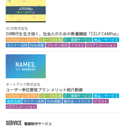
SCSK株式会社
DX時代を生き抜く、社会人のための教養講座「CELF CAMPus」
50万円から100万円
1分～3分未満
IT・情報サービス
商品・サービス
セミナー活用
Web掲載
プレゼン形式
イラスト
CGアニメーション
オートデスク株式会社
ユーザー単位管理プラン メリット紹介動画
50万円から100万円
1分～3分未満
IT・情報サービス
商品・サービス
最新設備
セミナー活用
Web掲載
展示会・イベント
イラスト
CGアニメーション
SERVICE
動画制作サービス