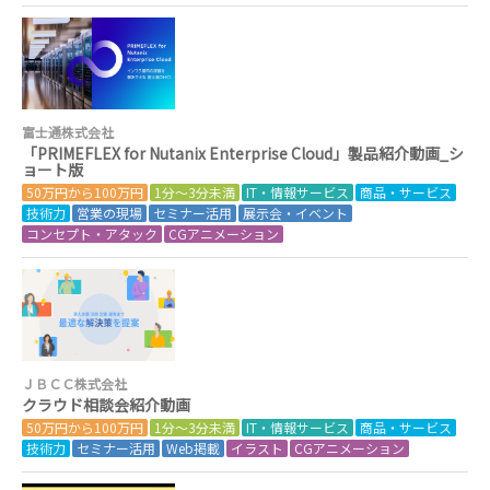
富士通株式会社
「PRIMEFLEX for Nutanix Enterprise Cloud」製品紹介動画_シ
ョート版
50万円から100万円
1分～3分未満
IT・情報サービス
商品・サービス
技術力
営業の現場
セミナー活用
展示会・イベント
コンセプト・アタック
CGアニメーション
ＪＢＣＣ株式会社
クラウド相談会紹介動画
50万円から100万円
1分～3分未満
IT・情報サービス
商品・サービス
技術力
セミナー活用
Web掲載
イラスト
CGアニメーション