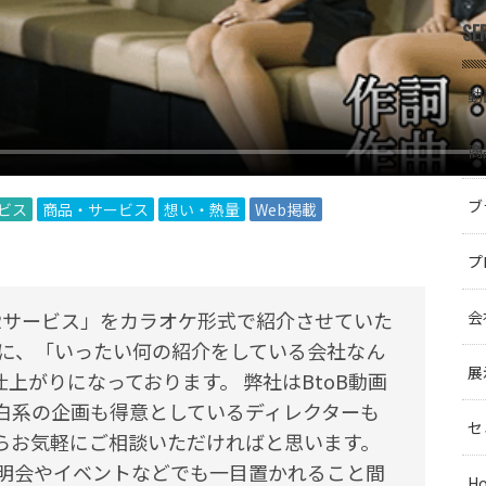
SE
動
商
ブ
ービス
商品・サービス
想い・熱量
Web掲載
プ
d DRサービス」をカラオケ形式で紹介させていた
会
方に、「いったい何の紹介をしている会社なん
展
上がりになっております。 弊社はBtoB動画
白系の企画も得意としているディレクターも
セ
らお気軽にご相談いただければと思います。
説明会やイベントなどでも一目置かれること間
H