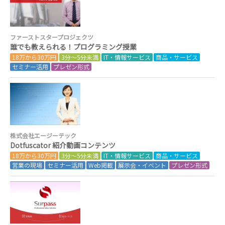
ファーストスタープロジェクツ
誰でも教えられる！プログラミング授業
18万から30万円
3分～5分未満
IT・情報サービス
商品・サービス
セミナー活用
プレゼン形式
株式会社エージーテック
Dotfuscator 紹介動画コンテンツ
18万から30万円
3分～5分未満
IT・情報サービス
商品・サービス
営業の現場
セミナー活用
Web掲載
展示会・イベント
プレゼン形式