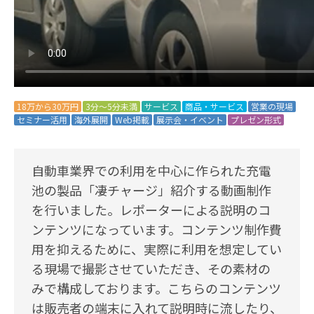
18万から30万円
3分～5分未満
サービス
商品・サービス
営業の現場
セミナー活用
海外展開
Web掲載
展示会・イベント
プレゼン形式
自動車業界での利用を中心に作られた充電
池の製品「凄チャージ」紹介する動画制作
を行いました。レポーターによる説明のコ
ンテンツになっています。コンテンツ制作費
用を抑えるために、実際に利用を想定してい
る現場で撮影させていただき、その素材の
みで構成しております。こちらのコンテンツ
は販売者の端末に入れて説明時に流したり、