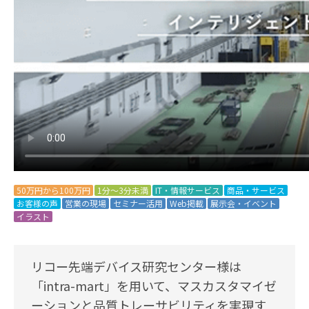
50万円から100万円
1分～3分未満
IT・情報サービス
商品・サービス
お客様の声
営業の現場
セミナー活用
Web掲載
展示会・イベント
イラスト
リコー先端デバイス研究センター様は
「intra-mart」を用いて、マスカスタマイゼ
ーションと品質トレーサビリティを実現す