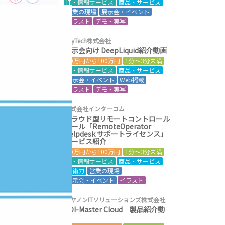
IT・情報サービス
商品・サービス
営業の現場
展示会・イベント
イラスト
デモ・実写
AnyTech株式会社
展示会向け DeepLiquid紹介動画
50万円から100万円
1分～3分未満
IT・情報サービス
商品・サービス
展示会・イベント
Web掲載
イラスト
デモ・実写
株式会社インターコム
クラウド型リモートコントロール
ツール「RemoteOperator
Helpdesk サポートライセンス」
サービス紹介
50万円から100万円
1分～3分未満
IT・情報サービス
商品・サービス
技術力
営業の現場
展示会・イベント
イラスト
キヤノンITソリューションズ株式会社
EDI-Master Cloud 製品紹介動
画