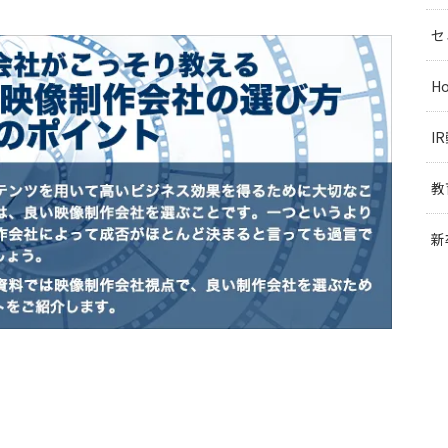
セ
H
I
教
新