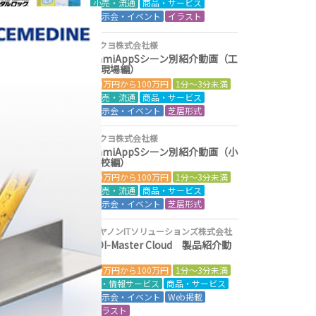
小売・流通
商品・サービス
展示会・イベント
イラスト
コクヨ株式会社様
CamiAppSシーン別紹介動画（工
事現場編）
50万円から100万円
1分～3分未満
小売・流通
商品・サービス
展示会・イベント
芝居形式
コクヨ株式会社様
CamiAppSシーン別紹介動画（小
学校編）
50万円から100万円
1分～3分未満
小売・流通
商品・サービス
展示会・イベント
芝居形式
キヤノンITソリューションズ株式会社
EDI-Master Cloud 製品紹介動
画
50万円から100万円
1分～3分未満
IT・情報サービス
商品・サービス
展示会・イベント
Web掲載
イラスト