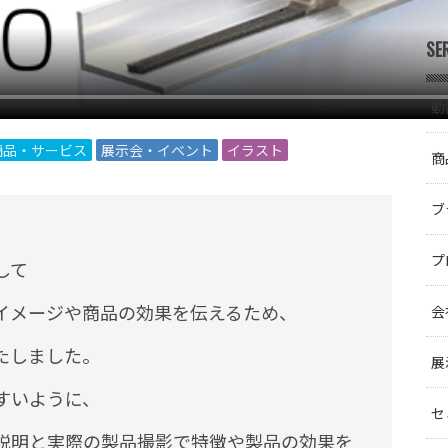
SE
動
商品・サービス
展示会・イベント
イラスト
商
ブ
プ
して
イメージや商品の効果を伝えるため、
会
たしました。
展
すいように、
セ
説明と実際の製品撮影で特徴や製品の効果を