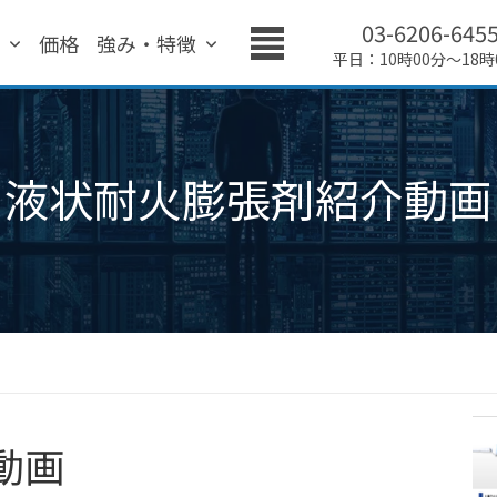
03-6206-645
績
価格
強み・特徴
平日：10時00分～18時
液状耐火膨張剤紹介動画
動画