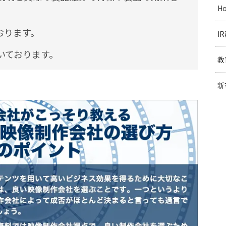
H
おります。
I
いております。
教
新