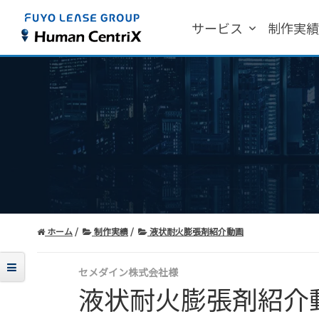
サービス
制作実
ホーム
制作実績
液状耐火膨張剤紹介動画
セメダイン株式会社様
液状耐火膨張剤紹介