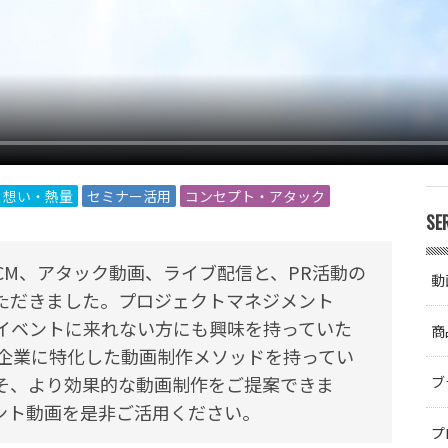
想い・熱量
セミナー活用
コンセプト・アタック
SE
CM、アタック動画、ライブ配信と、PR活動の
動
ただきました。プロジェクトマネジメント
し、イベントに来れない方にも興味を持っていた
商
B企業に特化した動画制作メソッドを持ってい
そ、より効果的な動画制作をご提案できま
ブ
ント動画を是非ご活用ください。
プ