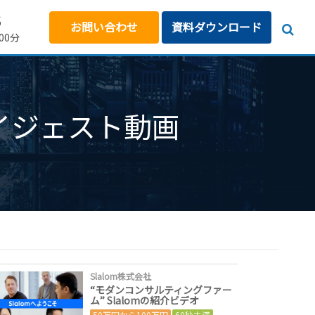
5
お問い合わせ
資料ダウンロード
00分
ダイジェスト動画
Slalom株式会社
“モダンコンサルティングファー
ム” Slalomの紹介ビデオ
50万円から100万円
60秒未満