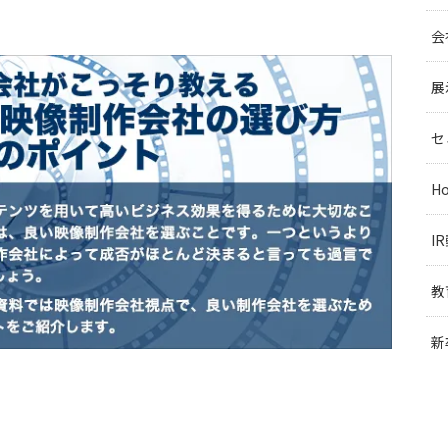
会
展
セ
H
I
教
新