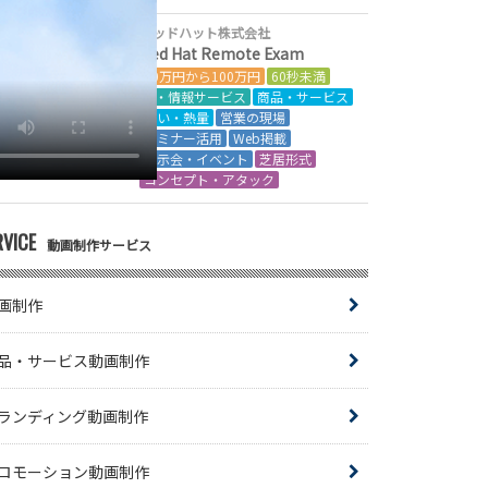
レッドハット株式会社
Red Hat Remote Exam
50万円から100万円
60秒未満
IT・情報サービス
商品・サービス
想い・熱量
営業の現場
セミナー活用
Web掲載
展示会・イベント
芝居形式
コンセプト・アタック
RVICE
動画制作サービス
画制作
品・サービス動画制作
ランディング動画制作
ロモーション動画制作