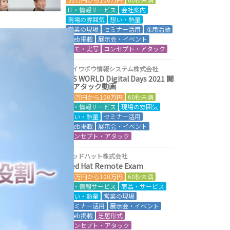
IT・情報サービス
会社案内
現場の雰囲気
想い・熱量
営業の現場
セミナー活用
採用活動
Web掲載
展示会・イベント
デモ・実写
コンセプト・アタック
ダイワボウ情報システム株式会社
DIS WORLD Digital Days 2021 開
催アタック動画
50万円から100万円
60秒未満
IT・情報サービス
現場の雰囲気
想い・熱量
セミナー活用
Web掲載
展示会・イベント
コンセプト・アタック
レッドハット株式会社
Red Hat Remote Exam
50万円から100万円
60秒未満
IT・情報サービス
商品・サービス
想い・熱量
営業の現場
セミナー活用
展示会・イベント
Web掲載
芝居形式
コンセプト・アタック