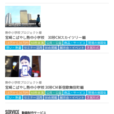
熱中小学校プロジェクト様
宮崎こばやし熱中小学校 30秒CMスカイツリー編
18万から30万円
60秒未満
公共・公益
商品・サービス
現場の雰囲気
想い・熱量
セミナー活用
Web掲載
展示会・イベント
芝居形式
熱中小学校プロジェクト様
宮崎こばやし熱中小学校 30秒CM 新宿歌舞伎町編
18万から30万円
60秒未満
公共・公益
商品・サービス
現場の雰囲気
想い・熱量
セミナー活用
Web掲載
展示会・イベント
芝居形式
SERVICE
動画制作サービス