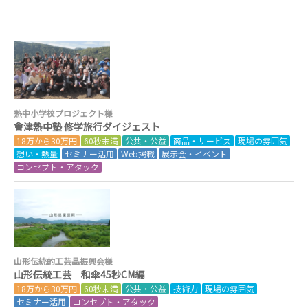
熱中小学校プロジェクト様
會津熱中塾 修学旅行ダイジェスト
18万から30万円
60秒未満
公共・公益
商品・サービス
現場の雰囲気
想い・熱量
セミナー活用
Web掲載
展示会・イベント
コンセプト・アタック
山形伝統的工芸品振興会様
山形伝統工芸 和傘45秒CM編
18万から30万円
60秒未満
公共・公益
技術力
現場の雰囲気
セミナー活用
コンセプト・アタック