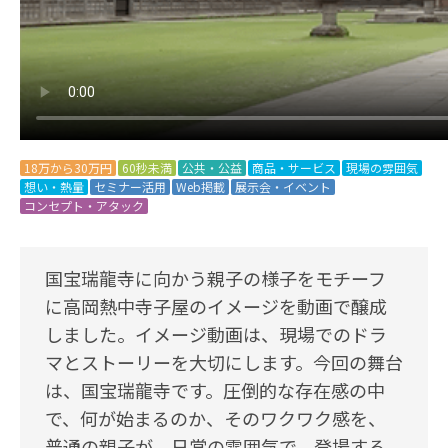
18万から30万円
60秒未満
公共・公益
商品・サービス
現場の雰囲気
想い・熱量
セミナー活用
Web掲載
展示会・イベント
コンセプト・アタック
国宝瑞龍寺に向かう親子の様子をモチーフ
に高岡熱中寺子屋のイメージを動画で醸成
しました。イメージ動画は、現場でのドラ
マとストーリーを大切にします。今回の舞台
は、国宝瑞龍寺です。圧倒的な存在感の中
で、何が始まるのか、そのワクワク感を、
普通の親子が、日常の雰囲気で、登場する